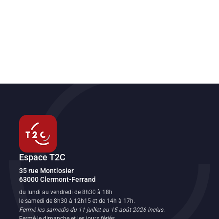
Espace T2C
Transport en commun de l'agglomération clermontoise
35 rue Montlosier
63000
Clermont-Ferrand
FR
du lundi au vendredi de 8h30 à 18h
le samedi de 8h30 à 12h15 et de 14h à 17h.
Fermé les samedis du 11 juillet au 15 août 2026 inclus.
Fermé le dimanche et les jours fériés.