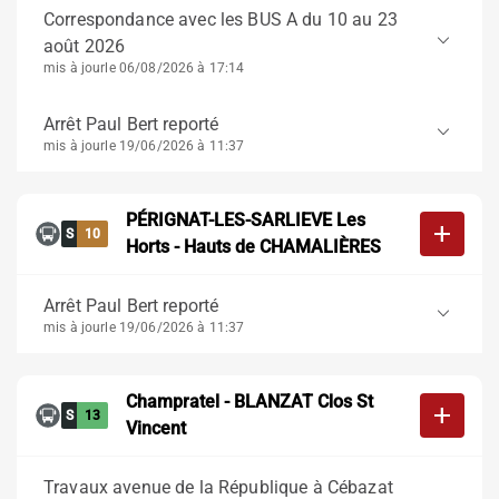
Correspondance avec les BUS A du 10 au 23
keyboard_arrow_down
août 2026
mis à jour
le 06/08/2026 à 17:14
Arrêt Paul Bert reporté
keyboard_arrow_down
mis à jour
le 19/06/2026 à 11:37
PÉRIGNAT-LES-SARLIEVE Les
add
S
10
Horts - Hauts de CHAMALIÈRES
Arrêt Paul Bert reporté
keyboard_arrow_down
mis à jour
le 19/06/2026 à 11:37
Champratel - BLANZAT Clos St
add
S
13
Vincent
Travaux avenue de la République à Cébazat