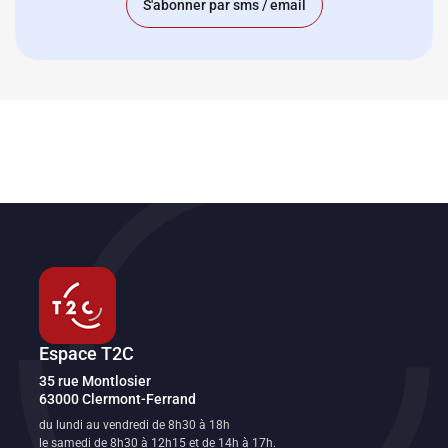
S'abonner par sms / email
Espace T2C
Transport en commun de l'agglomération clermontoise
35 rue Montlosier
63000
Clermont-Ferrand
FR
du lundi au vendredi de 8h30 à 18h
le samedi de 8h30 à 12h15 et de 14h à 17h.