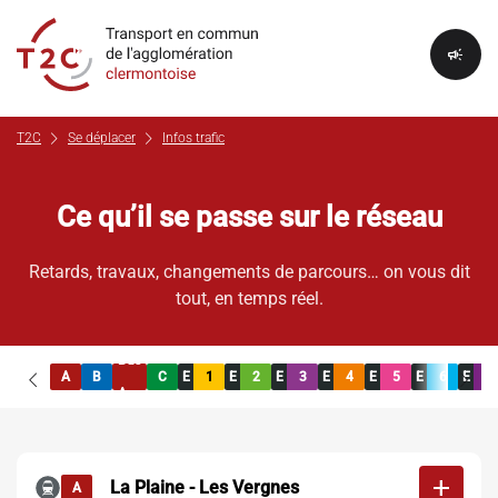
campaign
chevron_right
chevron_right
T2C
Se déplacer
Infos trafic
Ce qu’il se passe sur le réseau
Retards, travaux, changements de parcours… on vous dit
tout, en temps réel.
Bus
chevron_left
chevron_right
A
B
C
E
1
E
2
E
3
E
4
E
5
E
6
E
7
A
add
La Plaine - Les Vergnes
A