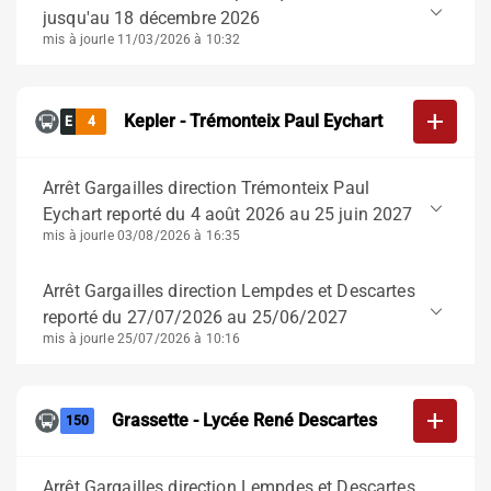
keyboard_arrow_down
jusqu'au 18 décembre 2026
mis à jour
le 11/03/2026 à 10:32
add
Kepler - Trémonteix Paul Eychart
E
4
Arrêt Gargailles direction Trémonteix Paul
keyboard_arrow_down
Eychart reporté du 4 août 2026 au 25 juin 2027
mis à jour
le 03/08/2026 à 16:35
Arrêt Gargailles direction Lempdes et Descartes
keyboard_arrow_down
reporté du 27/07/2026 au 25/06/2027
mis à jour
le 25/07/2026 à 10:16
add
Grassette - Lycée René Descartes
150
Arrêt Gargailles direction Lempdes et Descartes