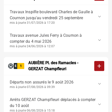
Travaux InspiRe boulevard Charles de Gaulle à
keyboard_arrow_down
Cournon jusqu'au vendredi 25 septembre
mis à jour
le 31/07/2026 à 17:20
Travaux avenue Jules Ferry à Cournon à
keyboard_arrow_down
compter du 4 mai 2026
mis à jour
le 24/06/2026 à 12:07
AUBIÈRE Pl. des Ramacles -
add
E
1
GERZAT Champfleuri
Départs non assurés le 9 août 2026
keyboard_arrow_down
mis à jour
le 07/08/2026 à 09:39
Arrêts GERZAT Champfleuri déplacés à compter
keyboard_arrow_down
du 10 août
mis à jour
le 06/08/2026 à 15:18