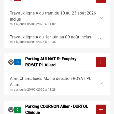
Travaux ligne A du tram du 10 au 23 août 2026
keyboard_arrow_down
inclus
mis à jour
le 05/08/2026 à 14:02
Travaux ligne A du 1er juin au 09 août inclus
keyboard_arrow_down
mis à jour
le 04/08/2026 à 13:46
Parking AULNAT St Exupéry -
add
B
ROYAT Pl. Allard
Arrêt Chamalières Mairie direction ROYAT Pl.
keyboard_arrow_down
Allard
mis à jour
le 20/07/2026 à 11:28
Parking COURNON Allier - DURTOL
add
C
Clinique