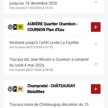
keyboard_arrow_down
jusqu'au 18 décembre 2026
mis à jour
le 11/03/2026 à 10:32
AUBIÈRE Quartier Chambon -
add
S
15
COURNON Plan d'Eau
Itinéraire jusqu'à l'arrêt Lycée La Fayette
keyboard_arrow_down
mis à jour
le 08/07/2026 à 07:32
Travaux bd Jean Moulin à Cournon à compter
keyboard_arrow_down
du lundi 4 mai 2026.
mis à jour
le 24/07/2026 à 06:58
Champratel - CHÂTEAUGAY
add
P
33
Malalittes
Travaux route de Châteaugay, déviation du 15