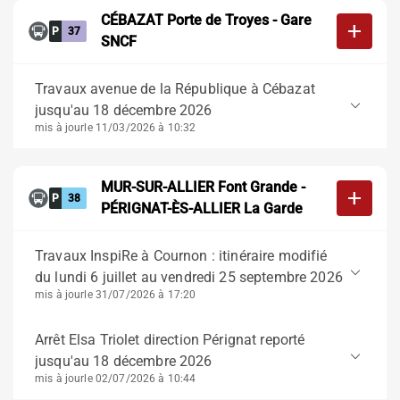
CÉBAZAT Porte de Troyes - Gare
add
P
37
SNCF
Travaux avenue de la République à Cébazat
keyboard_arrow_down
jusqu'au 18 décembre 2026
mis à jour
le 11/03/2026 à 10:32
MUR-SUR-ALLIER Font Grande -
add
P
38
PÉRIGNAT-ÈS-ALLIER La Garde
Travaux InspiRe à Cournon : itinéraire modifié
keyboard_arrow_down
du lundi 6 juillet au vendredi 25 septembre 2026
mis à jour
le 31/07/2026 à 17:20
Arrêt Elsa Triolet direction Pérignat reporté
keyboard_arrow_down
jusqu'au 18 décembre 2026
mis à jour
le 02/07/2026 à 10:44