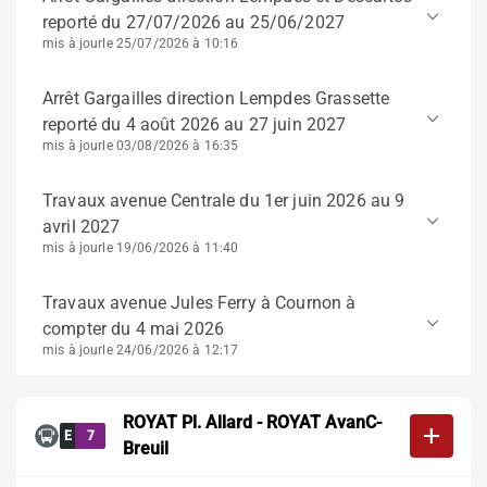
keyboard_arrow_down
reporté du 27/07/2026 au 25/06/2027
mis à jour
le 25/07/2026 à 10:16
Arrêt Gargailles direction Lempdes Grassette
keyboard_arrow_down
reporté du 4 août 2026 au 27 juin 2027
mis à jour
le 03/08/2026 à 16:35
Travaux avenue Centrale du 1er juin 2026 au 9
keyboard_arrow_down
avril 2027
mis à jour
le 19/06/2026 à 11:40
Travaux avenue Jules Ferry à Cournon à
keyboard_arrow_down
compter du 4 mai 2026
mis à jour
le 24/06/2026 à 12:17
ROYAT Pl. Allard - ROYAT AvanC-
add
E
7
Breuil