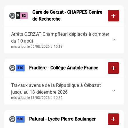
Gare de Gerzat - CHAPPES Centre
add
P
82
de Recherche
Arrêts GERZAT Champfleuri déplacés à compter
keyboard_arrow_down
du 10 août
mis à jour
le 06/08/2026 à 15:18
add
Fradière - Collège Anatole France
110
Travaux avenue de la République à Cébazat
keyboard_arrow_down
jusqu'au 18 décembre 2026
mis à jour
le 11/03/2026 à 10:32
add
Patural - Lycée Pierre Boulanger
230