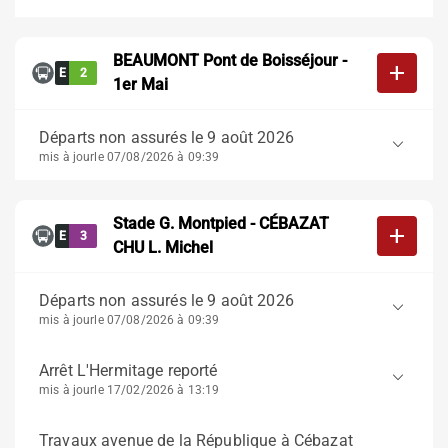
BEAUMONT Pont de Boisséjour -
add
E
2
1er Mai
Départs non assurés le 9 août 2026
keyboard_arrow_down
mis à jour
le 07/08/2026 à 09:39
Stade G. Montpied - CÉBAZAT
add
E
3
CHU L. Michel
Départs non assurés le 9 août 2026
keyboard_arrow_down
mis à jour
le 07/08/2026 à 09:39
Arrêt L'Hermitage reporté
keyboard_arrow_down
mis à jour
le 17/02/2026 à 13:19
Travaux avenue de la République à Cébazat