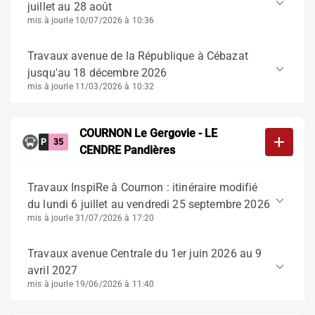
keyboard_arrow_down
juillet au 28 août
mis à jour
le 10/07/2026 à 10:36
Travaux avenue de la République à Cébazat
keyboard_arrow_down
jusqu'au 18 décembre 2026
mis à jour
le 11/03/2026 à 10:32
COURNON Le Gergovie - LE
add
P
35
CENDRE Pandières
Travaux InspiRe à Cournon : itinéraire modifié
keyboard_arrow_down
du lundi 6 juillet au vendredi 25 septembre 2026
mis à jour
le 31/07/2026 à 17:20
Travaux avenue Centrale du 1er juin 2026 au 9
keyboard_arrow_down
avril 2027
mis à jour
le 19/06/2026 à 11:40