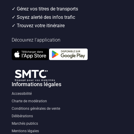
✓ Gérez vos titres de transports
✓ Soyez alerté des infos trafic
✓ Trouvez votre itinéraire
Découvrez l'application
Application T2C
Transport en commun de l'agglomération clermontoise
iOS
Application T2C
Transport en commun de l'agglomératio
Android
Informations légales
Accessibilité
Charte de modération
Conditions générales de vente
Délibérations
Marchés publics
Mentions légales