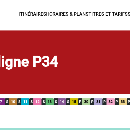
ITINÉRAIRES
HORAIRES & PLANS
TITRES ET TARIFS
 ligne P34
7
S
10
S
11
S
12
S
13
S
14
S
15
P
30
P
31
P
32
P
33
P