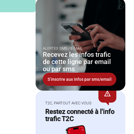
ALERTES SMS / E-MAIL
Recevez les infos trafic
de cette ligne par email
ou par sms
S’inscrire aux infos par sms/email
warning
T2C, PARTOUT AVEC VOUS
Restez connecté à l'info
trafic T2C