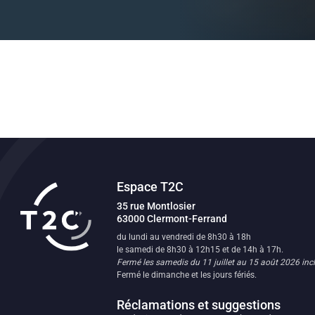
Espace T2C
Transport en commun de l'agglomératio
35 rue Montlosier
63000
Clermont-Ferrand
FR
du lundi au vendredi de 8h30 à 18h
le samedi de 8h30 à 12h15 et de 14h à 17h.
Fermé les samedis du 11 juillet au 15 août 2026 incl
Fermé le dimanche et les jours fériés.
Réclamations et suggestions