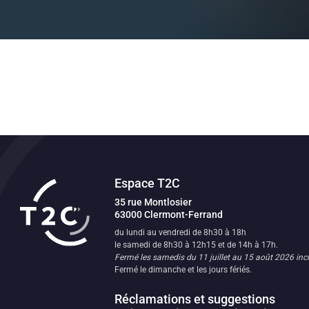
Espace T2C
Transport en commun de l'agglomératio
35 rue Montlosier
63000
Clermont-Ferrand
FR
du lundi au vendredi de 8h30 à 18h
le samedi de 8h30 à 12h15 et de 14h à 17h.
Fermé les samedis du 11 juillet au 15 août 2026 incl
Fermé le dimanche et les jours fériés.
Réclamations et suggestions