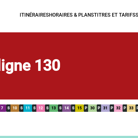
ITINÉRAIRES
HORAIRES & PLANS
TITRES ET TARIFS
 ligne 130
7
S
10
S
11
S
12
S
13
S
14
S
15
P
30
P
31
P
32
P
33