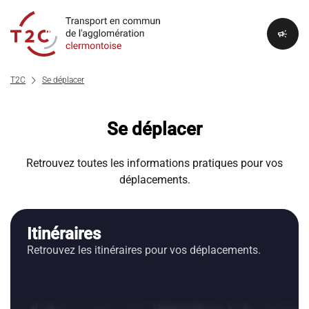
campaign
chevron_right
T2C
Se déplacer
Se déplacer
Retrouvez toutes les informations pratiques pour vos
déplacements.
Itinéraires
Retrouvez les itinéraires pour vos déplacements.