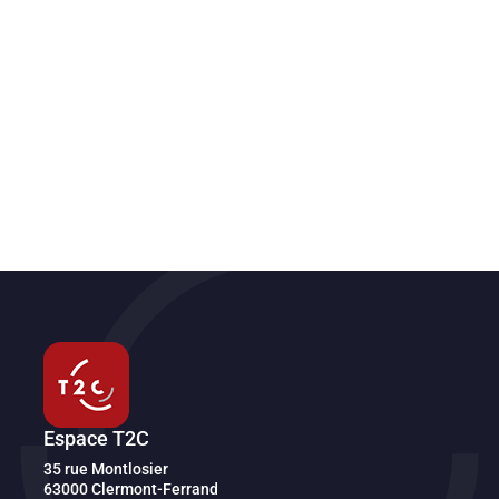
Espace T2C
Transport en commun de l'agglomération clermontoise
35 rue Montlosier
63000
Clermont-Ferrand