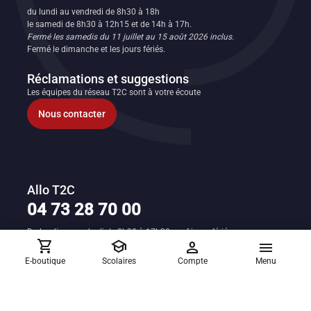
FR
du lundi au vendredi de 8h30 à 18h
le samedi de 8h30 à 12h15 et de 14h à 17h.
Fermé les samedis du 11 juillet au 15 août 2026 inclus.
Fermé le dimanche et les jours fériés.
Réclamations et suggestions
Les équipes du réseau T2C sont à votre écoute
Nous contacter
Allo T2C
04 73 28 70 00
Du lundi au vendredi de 8h30 à 17h30 sauf jours fériés.
shopping_cart
school
person
menu
T2C sur les réseaux
E-boutique
Scolaires
Compte
Menu