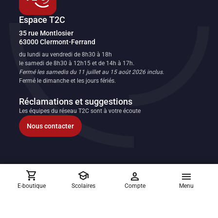
Espace T2C
Transport en commun de l'agglomération clermontoise
35 rue Montlosier
63000
Clermont-Ferrand
FR
du lundi au vendredi de 8h30 à 18h
le samedi de 8h30 à 12h15 et de 14h à 17h.
Fermé les samedis du 11 juillet au 15 août 2026 inclus.
Fermé le dimanche et les jours fériés.
Réclamations et suggestions
Les équipes du réseau T2C sont à votre écoute
Nous contacter
shopping_cart
school
person
menu
Allo T2C
E-boutique
Scolaires
Compte
Menu
04 73 28 70 00
Du lundi au vendredi de 8h30 à 17h30 sauf jours fériés.