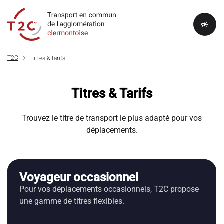
campaign
chevron_right
T2C
Titres & tarifs
Titres & Tarifs
Trouvez le titre de transport le plus adapté pour vos
déplacements.
Voyageur occasionnel
Pour vos déplacements occasionnels, T2C propose
une gamme de titres flexibles.