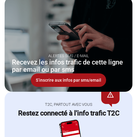
ALERTES SMS / E-MAIL
Recevez les infos trafic de cette ligne
par email ou par sms
S’inscrire aux infos par sms/email
warning
T2C, PARTOUT AVEC VOUS
Restez connecté à l'info trafic T2C