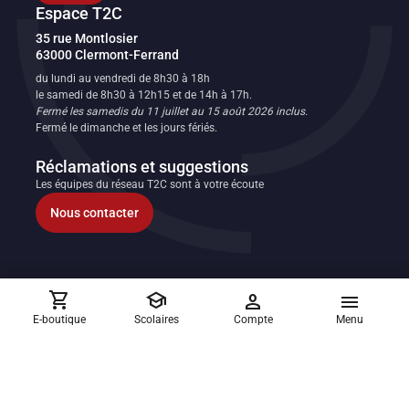
Espace T2C
Transport en commun de l'agglomération clermontoise
35 rue Montlosier
63000
Clermont-Ferrand
FR
du lundi au vendredi de 8h30 à 18h
le samedi de 8h30 à 12h15 et de 14h à 17h.
Fermé les samedis du 11 juillet au 15 août 2026 inclus.
Fermé le dimanche et les jours fériés.
Réclamations et suggestions
Les équipes du réseau T2C sont à votre écoute
Nous contacter
shopping_cart
school
person
menu
Allo T2C
E-boutique
Scolaires
Compte
Menu
04 73 28 70 00
Du lundi au vendredi de 8h30 à 17h30 sauf jours fériés.
T2C sur les réseaux