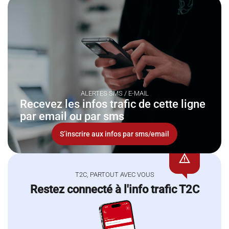
ALERTES SMS / E-MAIL
Recevez les infos trafic de cette ligne
par email ou par sms
S’inscrire aux infos par sms/email
warning
T2C, PARTOUT AVEC VOUS
Restez connecté à l'info trafic T2C