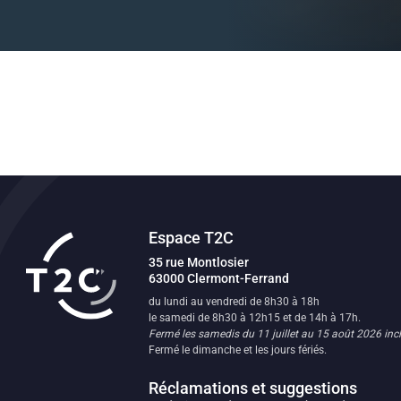
Espace T2C
Transport en commun de l'agglomératio
35 rue Montlosier
63000
Clermont-Ferrand
FR
du lundi au vendredi de 8h30 à 18h
le samedi de 8h30 à 12h15 et de 14h à 17h.
Fermé les samedis du 11 juillet au 15 août 2026 incl
Fermé le dimanche et les jours fériés.
Réclamations et suggestions