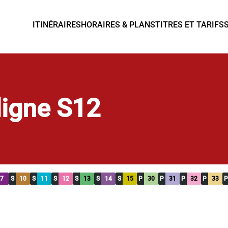
ITINÉRAIRES
HORAIRES & PLANS
TITRES ET TARIFS
 ligne S12
7
S
10
S
11
S
12
S
13
S
14
S
15
P
30
P
31
P
32
P
33
P