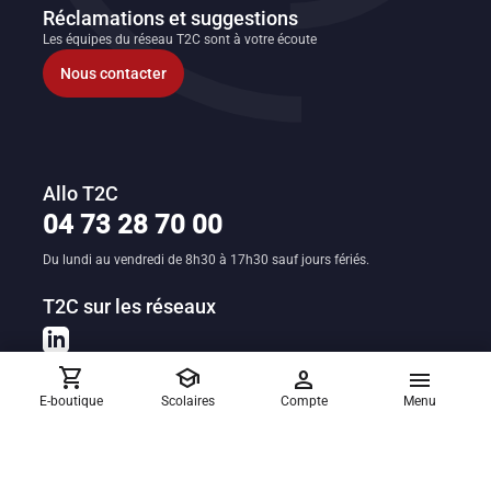
Réclamations et suggestions
Les équipes du réseau T2C sont à votre écoute
Nous contacter
Allo T2C
04 73 28 70 00
Du lundi au vendredi de 8h30 à 17h30 sauf jours fériés.
T2C sur les réseaux
shopping_cart
school
person
menu
E-boutique
Scolaires
Compte
Menu
Avec l'application T2C
✓ Gérez vos titres de transports