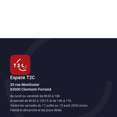
Espace T2C
Transport en commun de l'agglomération clermontoise
35 rue Montlosier
63000
Clermont-Ferrand
FR
du lundi au vendredi de 8h30 à 18h
le samedi de 8h30 à 12h15 et de 14h à 17h.
Fermé les samedis du 11 juillet au 15 août 2026 inclus.
Fermé le dimanche et les jours fériés.