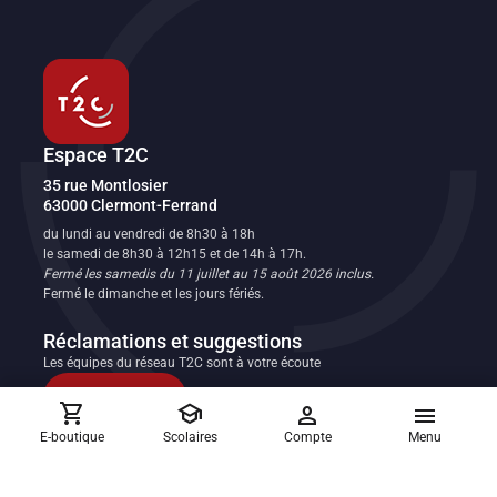
Espace T2C
Transport en commun de l'agglomération clermontoise
35 rue Montlosier
63000
Clermont-Ferrand
FR
du lundi au vendredi de 8h30 à 18h
le samedi de 8h30 à 12h15 et de 14h à 17h.
Fermé les samedis du 11 juillet au 15 août 2026 inclus.
Fermé le dimanche et les jours fériés.
Réclamations et suggestions
Les équipes du réseau T2C sont à votre écoute
Nous contacter
shopping_cart
school
person
menu
E-boutique
Scolaires
Compte
Menu