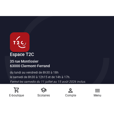
Espace T2C
Transport en commun de l'agglomération clermontoise
35 rue Montlosier
63000
Clermont-Ferrand
FR
du lundi au vendredi de 8h30 à 18h
le samedi de 8h30 à 12h15 et de 14h à 17h.
Fermé les samedis du 11 juillet au 15 août 2026 inclus.
Fermé le dimanche et les jours fériés.
shopping_cart
school
person
menu
E-boutique
Scolaires
Compte
Menu
Réclamations et suggestions
Les équipes du réseau T2C sont à votre écoute
Nous contacter