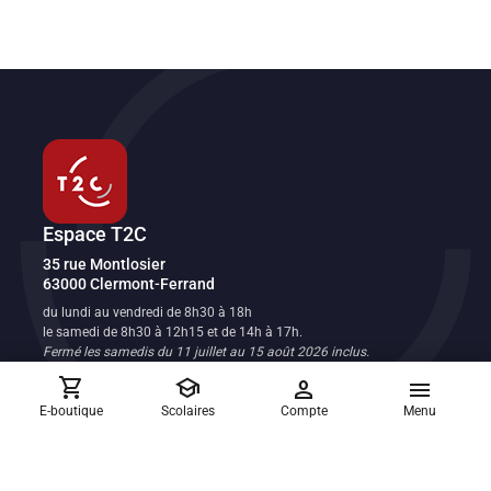
Espace T2C
Transport en commun de l'agglomération clermontoise
35 rue Montlosier
63000
Clermont-Ferrand
FR
du lundi au vendredi de 8h30 à 18h
le samedi de 8h30 à 12h15 et de 14h à 17h.
Fermé les samedis du 11 juillet au 15 août 2026 inclus.
Fermé le dimanche et les jours fériés.
shopping_cart
school
person
menu
E-boutique
Scolaires
Compte
Menu
Réclamations et suggestions
Les équipes du réseau T2C sont à votre écoute
Nous contacter