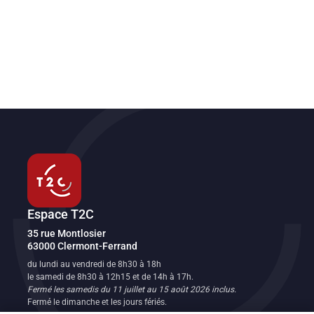
Espace T2C
Transport en commun de l'agglomération clermontoise
35 rue Montlosier
63000
Clermont-Ferrand
FR
du lundi au vendredi de 8h30 à 18h
le samedi de 8h30 à 12h15 et de 14h à 17h.
Fermé les samedis du 11 juillet au 15 août 2026 inclus.
Fermé le dimanche et les jours fériés.