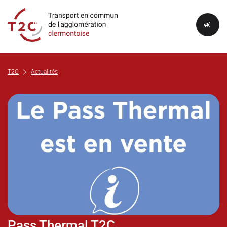
campaign
chevron_right
T2C
Actualités
Pass Thermal T2C