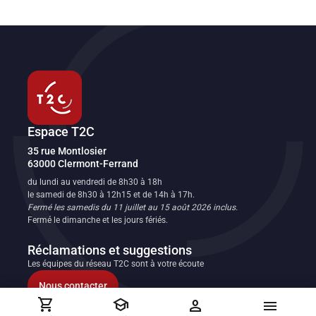
Espace T2C
Transport en commun de l'agglomération clermontoise
35 rue Montlosier
63000
Clermont-Ferrand
FR
du lundi au vendredi de 8h30 à 18h
le samedi de 8h30 à 12h15 et de 14h à 17h.
Fermé les samedis du 11 juillet au 15 août 2026 inclus.
Fermé le dimanche et les jours fériés.
Réclamations et suggestions
Les équipes du réseau T2C sont à votre écoute
Nous contacter
shopping_cart
school
person
menu