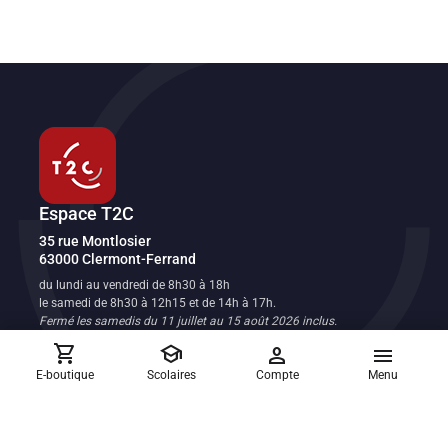
Espace T2C
Transport en commun de l'agglomération clermontoise
35 rue Montlosier
63000
Clermont-Ferrand
FR
du lundi au vendredi de 8h30 à 18h
le samedi de 8h30 à 12h15 et de 14h à 17h.
Fermé les samedis du 11 juillet au 15 août 2026 inclus.
Fermé le dimanche et les jours fériés.
shopping_cart
school
person
menu
E-boutique
Scolaires
Compte
Menu
Réclamations et suggestions
Les équipes du réseau T2C sont à votre écoute
Nous contacter