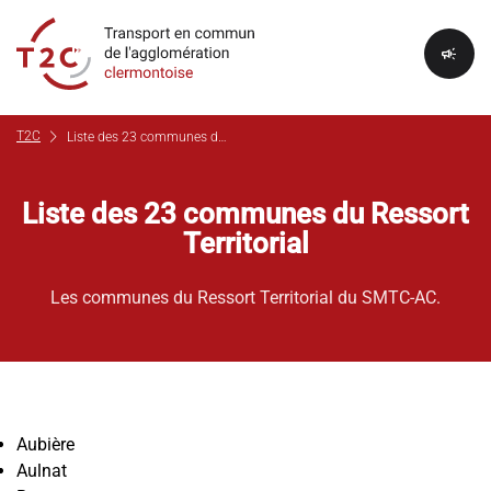
campaign
chevron_right
T2C
Liste des 23 communes du Ressort Territorial
Liste des 23 communes du Ressort
Territorial
Les communes du Ressort Territorial du SMTC-AC.
Aubière
Aulnat