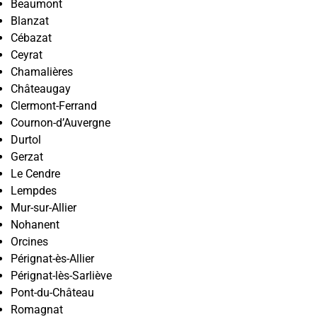
Beaumont
Blanzat
Cébazat
Ceyrat
Chamalières
Châteaugay
Clermont-Ferrand
Cournon-d’Auvergne
Durtol
Gerzat
Le Cendre
Lempdes
Mur-sur-Allier
Nohanent
Orcines
Pérignat-ès-Allier
Pérignat-lès-Sarliève
Pont-du-Château
Romagnat