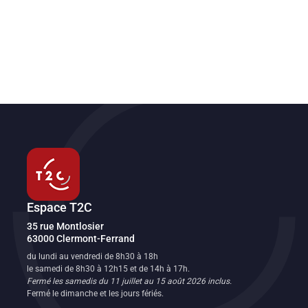
Espace T2C
Transport en commun de l'agglomération clermontoise
35 rue Montlosier
63000
Clermont-Ferrand
FR
du lundi au vendredi de 8h30 à 18h
le samedi de 8h30 à 12h15 et de 14h à 17h.
Fermé les samedis du 11 juillet au 15 août 2026 inclus.
Fermé le dimanche et les jours fériés.