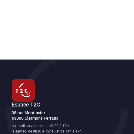
Espace T2C
Transport en commun de l'agglomération clermontoise
35 rue Montlosier
63000
Clermont-Ferrand
FR
du lundi au vendredi de 8h30 à 18h
le samedi de 8h30 à 12h15 et de 14h à 17h.