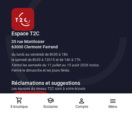
Espace T2C
Transport en commun de l'agglomération clermontoise
35 rue Montlosier
63000
Clermont-Ferrand
FR
du lundi au vendredi de 8h30 à 18h
le samedi de 8h30 à 12h15 et de 14h à 17h.
Fermé les samedis du 11 juillet au 15 août 2026 inclus.
Fermé le dimanche et les jours fériés.
Réclamations et suggestions
Les équipes du réseau T2C sont à votre écoute
Nous contacter
shopping_cart
school
person
menu
E-boutique
Scolaires
Compte
Menu
Allo T2C