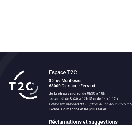
Espace T2C
Transport en commun de l'agglomératio
35 rue Montlosier
63000
Clermont-Ferrand
FR
du lundi au vendredi de 8h30 à 18h
le samedi de 8h30 à 12h15 et de 14h à 17h.
Fermé les samedis du 11 juillet au 15 août 2026 incl
Fermé le dimanche et les jours fériés.
Réclamations et suggestions
Les équipes du réseau T2C sont à votre écoute