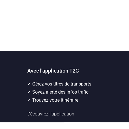
Avec l'application T2C
✓ Gérez vos titres de transports
✓ Soyez alerté des infos trafic
✓ Trouvez votre itinéraire
Découvrez l'application
Application T2C
Transport en commun de l'agglomération clermon
iOS
Application T2C
Transport en commun de l'agglo
Android