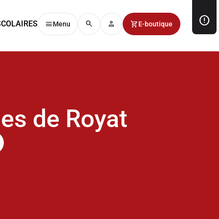
error
SCOLAIRES
menu
search
person
shopping_cart
Menu
E-boutique
es de Royat