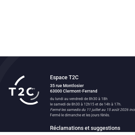
Espace T2C
Transport en commun de l'agglomératio
35 rue Montlosier
63000
Clermont-Ferrand
FR
du lundi au vendredi de 8h30 à 18h
le samedi de 8h30 à 12h15 et de 14h à 17h.
Fermé les samedis du 11 juillet au 15 août 2026 incl
Fermé le dimanche et les jours fériés.
Réclamations et suggestions
Les équipes du réseau T2C sont à votre écoute