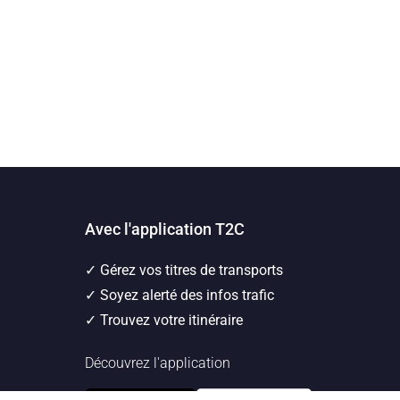
Avec l'application T2C
✓ Gérez vos titres de transports
✓ Soyez alerté des infos trafic
✓ Trouvez votre itinéraire
Découvrez l'application
Application T2C
Transport en commun de l'agglomération clermon
iOS
Application T2C
Transport en commun de l'agglo
Android