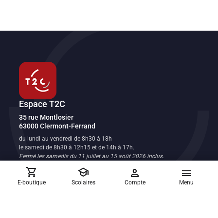
Espace T2C
Transport en commun de l'agglomération clermontoise
35 rue Montlosier
63000
Clermont-Ferrand
FR
du lundi au vendredi de 8h30 à 18h
le samedi de 8h30 à 12h15 et de 14h à 17h.
Fermé les samedis du 11 juillet au 15 août 2026 inclus.
Fermé le dimanche et les jours fériés.
shopping_cart
school
person
menu
E-boutique
Scolaires
Compte
Menu
Réclamations et suggestions
Les équipes du réseau T2C sont à votre écoute
Nous contacter